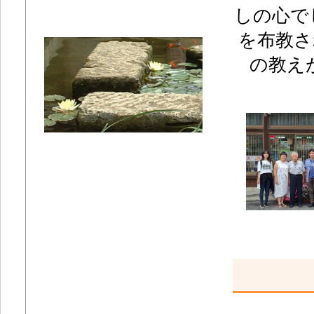
しの心で
を布教さ
の教え