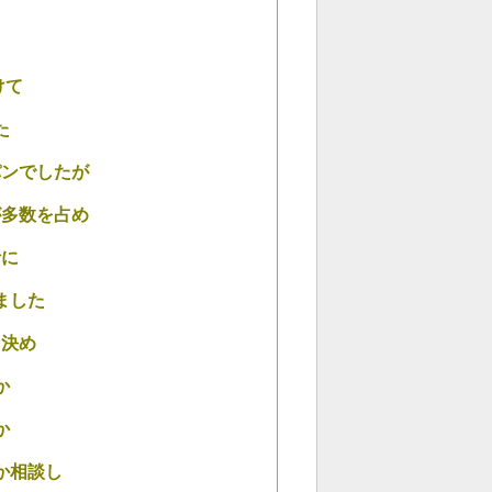
た
けて
た
パンでしたが
が多数を占め
汁に
ました
を決め
か
か
か相談し