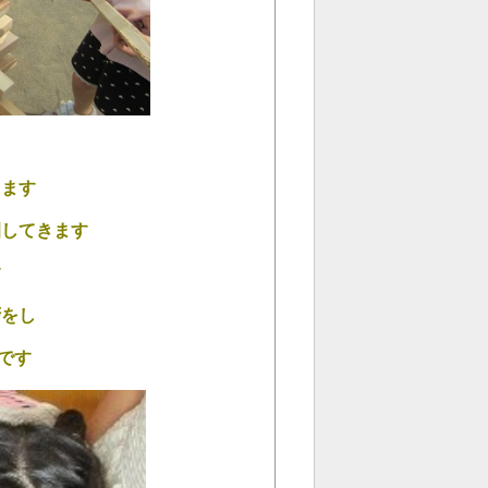
ります
園してきます
す
拶をし
です