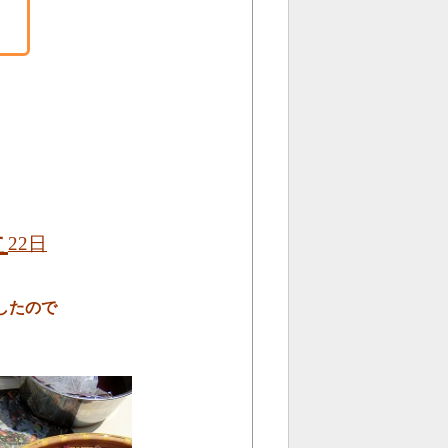
度
た
22日
したので