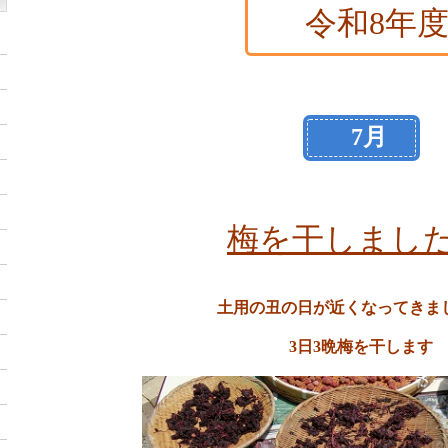
令和8年
7月
梅を干しまし
土用の丑の日が近くなってきま
3日3晩梅を干します