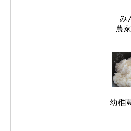
み
農
幼稚園