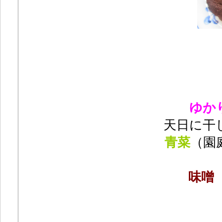
ゆか
天日に干
青菜
（園
味噌