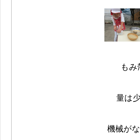
もみ殻
量は
機械が