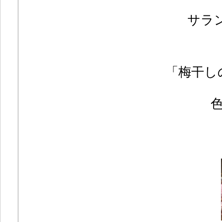
サラ
「梅干し