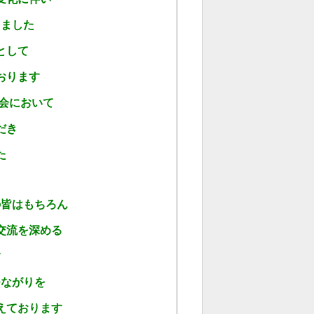
りました
として
おります
会において
だき
た
の皆はもちろん
交流を深める
す
つながりを
えております