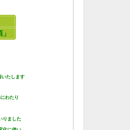
り
項」
催いたします
にわたり
て
いりました
変化に伴い