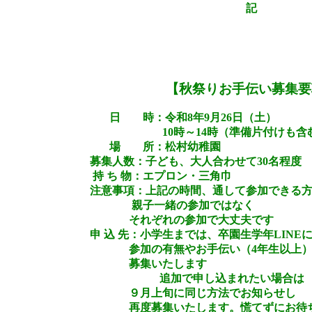
記
【秋祭りお手伝い募集要
日 時：令和8年9月26日（土）
10時～14時（準備片付けも含む
場 所：松村幼稚園
募集人数：子ども、大人合わせて30名程度
持 ち 物：エプロン・三角巾
注意事項：上記の時間、通して参加できる
親子一緒の参加ではなく
それぞれの参加で大丈夫です
申 込 先：小学生までは、卒園生学年LINEに
参加の有無やお手伝い（4年生以上）
募集いたします
追加で申し込まれたい場合は
９月上旬に同じ方法でお知らせし
再度募集いたします。慌てずにお待ち