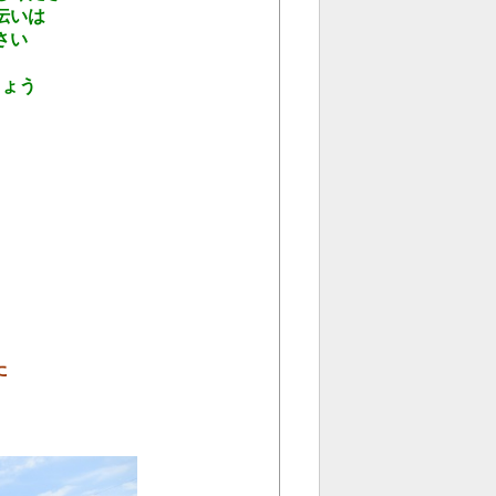
いは
さい
ょう
た