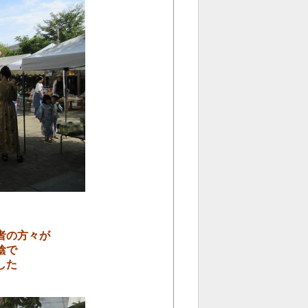
者の方々が
陰で
した