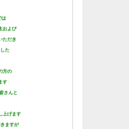
では
生および
いただき
ました
す
の方の
ます
皆さんと
に
し上げます
できますが