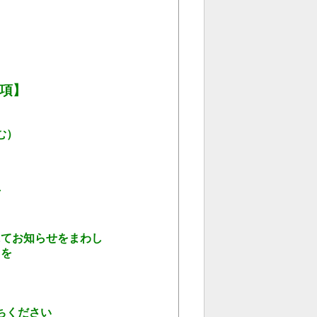
項】
）
方
てお知らせをまわし
を
ください