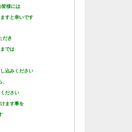
の皆様には
けますと幸いです
ただき
生までは
申し込みください
ら、
せください
だけます事を
す