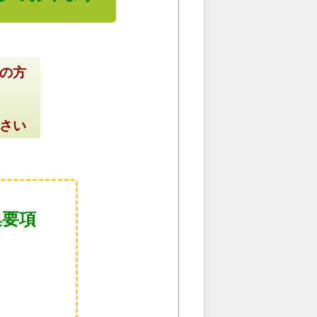
の方
さい
集要項