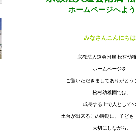
ホームページへ
よう
みなさんこんにちは
宗教法人道会附属 松村幼
ホームページを
ご覧いただきまして
ありがとう
松村幼稚園では、
成長する上で人として
土台が
出来るこの時期に、
子ども
大切に
しながら、