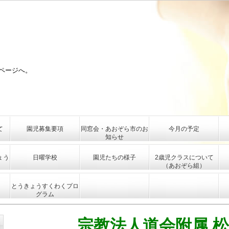
ページへ。
て
園児募集要項
同窓会・あおぞら市のお
今月の予定
知らせ
ょう
日曜学校
園児たちの様子
2歳児クラスについて
（あおぞら組）
とうきょうすくわくプロ
グラム
宗教法人道会附属 