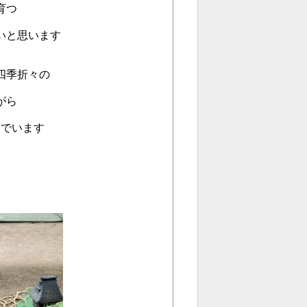
育つ
いと思います
四季折々の
がら
でいます